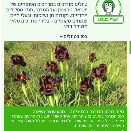
טיולים מודרכים במרחבים הפתוחים של
ישראל. מהצפון ועד המדבר, תגלו מסלולים
ייחודיים, נקודות חן נעלמות, ובעלי חיים
וצמחים מקומיים – בליווי מדריכים מלאי
תשוקה וידע.
צפו בטיולים
סיור ברכס הכורכר בנס ציונה – טבע עוצר נשימה
ט
רכס הכורכר במערב נס ציונה הוא אחד מאזורי הטבע האחרונים שנותרו
ט
באזור. שביל שומר הגבעות עובר על רכס הכורכר ומסלול מעגלי קצר עם
ג
נופים מרהיבים ופריחה עונתית.
ב