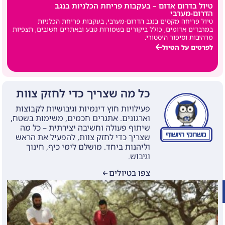
טיול בדרום אדום – בעקבות פריחת הכלניות בנגב
ב
הדרום-מערבי
ט
טיול פריחה מקסים בנגב הדרום-מערבי, בעקבות פריחת הכלניות
ב
במרבדים אדומים, כולל ביקורים בשמורות טבע ובאתרים חשובים, תצפיות
ל
מרהיבות וסיפור היסטורי.
לפרטים על הטיול
כל מה שצריך כדי לחזק צוות
פעילויות חוץ דינמיות וגיבושיות לקבוצות
וארגונים. אתגרים חכמים, משימות בשטח,
שיתוף פעולה וחשיבה יצירתית – כל מה
שצריך כדי לחזק צוות, להפעיל את הראש
וליהנות ביחד. מושלם לימי כיף, חינוך
וגיבוש.
צפו בטיולים