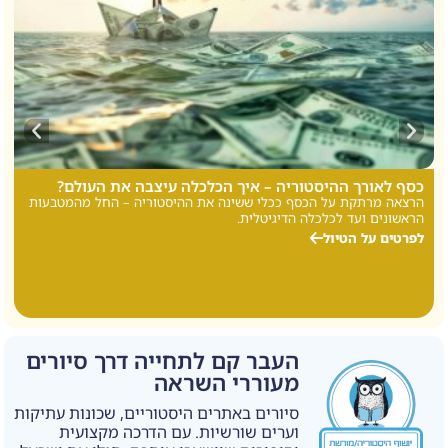
כסף לאורך ההיסטוריה – איך הכלכלה עיצבה את העולם?
ס
הרצאה מרתקת על הכסף ככלי ששינה את ההיסטוריה – החל מהמטבעות
ס
הראשונים ועד לכלכלה הדיגיטלית.
ו
לפרטים על הטיול
ל
העבר קם לתחייה דרך סיורים
מעוררי השראה
סיורים באתרים היסטוריים, שכונות עתיקות
וערים שורשיות. עם הדרכה מקצועית