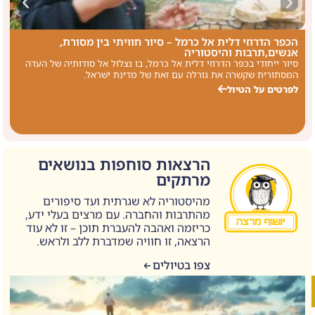
הכפר הדרוזי דלית אל כרמל – סיור חוויתי בין מסורת,
ס
אנשים,תרבות והיסטוריה
ב
סיור ייחודי בכפר הדרוזי דלית אל כרמל, בו נצלול אל סודותיה של העדה
ב
המסתורית שקשרה את גורלה עם זאת של מדינת ישראל.
נ
לפרטים על הטיול
ל
הרצאות סוחפות בנושאים
מרתקים
מהיסטוריה לא שגרתית ועד סיפורים
מהתרבות והחברה. עם מרצים בעלי ידע,
כריזמה ואהבה להעברת תוכן – זו לא עוד
הרצאה, זו חוויה שמדברת ללב ולראש.
צפו בטיולים