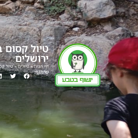
טיול קסום ב
ירושלים
דף הבית
»
טיולים
»
טיול קס
שיתוף: