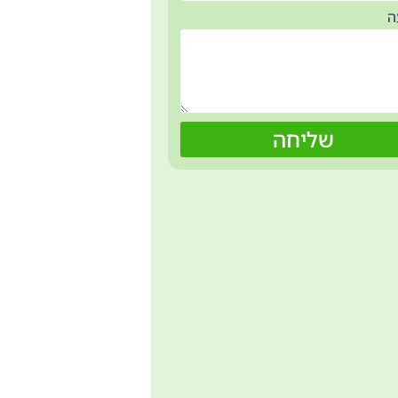
ה
שליחה