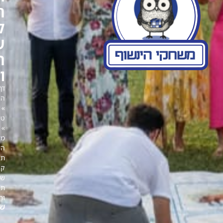
תחרות
קבוצתית
של
תכנון
וחשיבה
דף
הבית
»
טיולים
»
מבוך
הינשוף:
תחרות
קבוצתית
של
תכנון
וחשיבה
שיתוף: