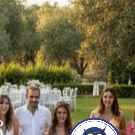
מבוך
הינשוף: