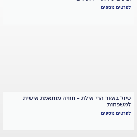
פים
ור הרי אילת – חוויה מותאמת אישית
פים