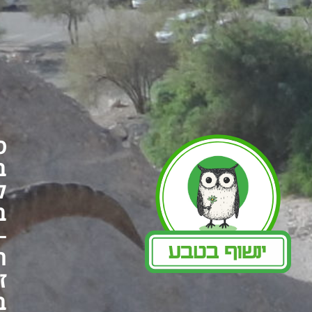
סיור
בוקר
קסום
במצדה
–
חווית
זריחה
בלתי