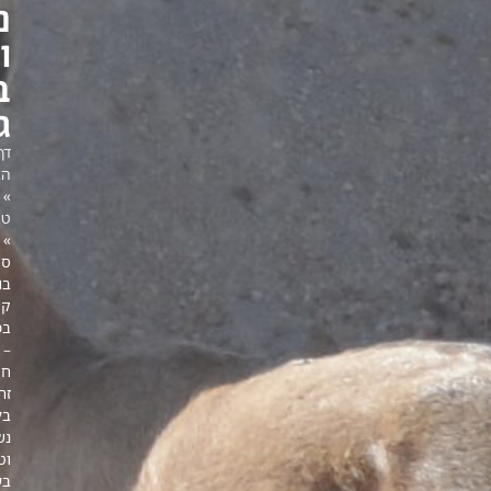
נשכחת
וטבילה
בעין
גדי
דף
הבית
»
טיולים
»
סיור
בוקר
קסום
במצדה
–
חווית
זריחה
בלתי
נשכחת
וטבילה
בעין