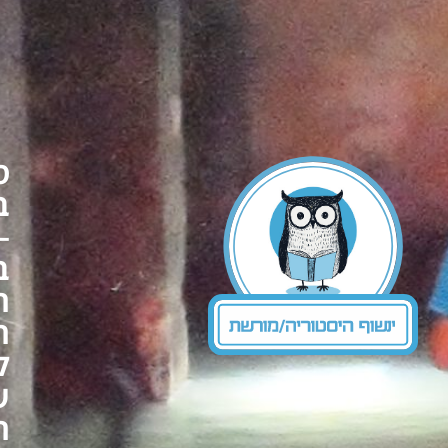
סיור
ברמלה
–
בין
ההיסטוריה
העתיקה
לעיר
של
היום