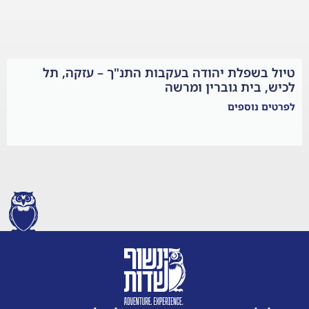
דה בעקבות התנ"ך – עזקה, תל
ין ומרשה