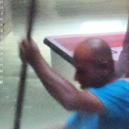
דף
הבית
»
טיולים
»
סיור
ברמלה
–
בין
ההיסטוריה
העתיקה
לעיר
של
היום
שיתוף: