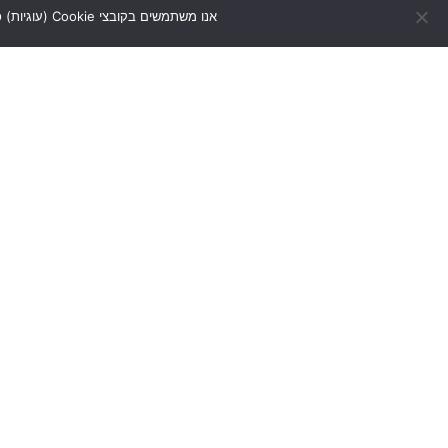
אנו משתמשים בקובצי Cookie (עוגיות) כדי להעניק לך את חווית הגלישה הטובה ביותר. המשך הגלישה באתר מהווה הסכמה לכך.
נש
מלאו
לגלות את הסיפורים
שמעולם לא שמעתם