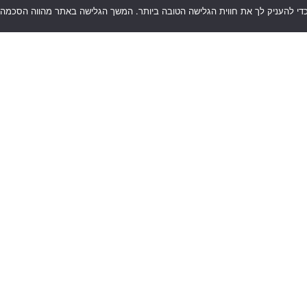
מח לספר לכם עוד!
 את הטופס וניצור איתכם קשר בהקדם או חייגו 0526-398378